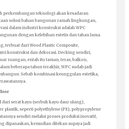
ngah perkembangan teknologi akan kesadaran
aan solusi bahan bangunan ramah lingkungan,
ovasi dalam industri konstruksi adalah WPC
angunan dengan kelebihan estetis dan tahan lama.
g, terbuat dari Wood Plastic Composite,
tri konstruksi dan dekorasi. Decking sendiri,
uar ruangan, entah itu taman, teras, balkon,
 dalam beberapa tahun terakhir, WPC sudah jadi
embangun. Sebab kombinasi keunggulan estetika,
erawatannya.
door
 dari serat kayu (serbuk kayu daur ulang),
lastik, seperti polyethylene (PE), polypropylene
atannya sendiri melalui proses produksi inovatif,
g dipanaskan, kemudian ditekan supaya jadi