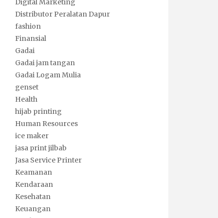
Digital Marketing
Distributor Peralatan Dapur
fashion
Finansial
Gadai
Gadai jam tangan
Gadai Logam Mulia
genset
Health
hijab printing
Human Resources
ice maker
jasa print jilbab
Jasa Service Printer
Keamanan
Kendaraan
Kesehatan
Keuangan