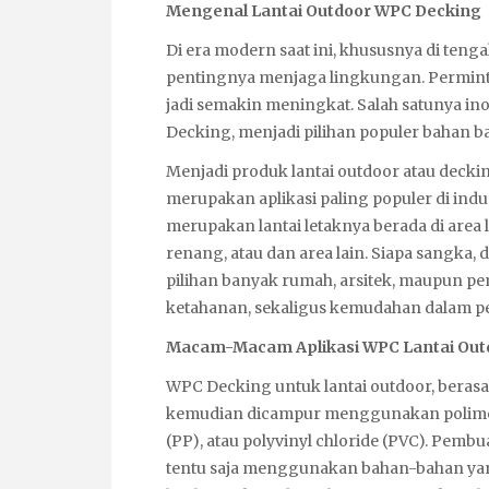
Mengenal Lantai Outdoor WPC Decking
Di era modern saat ini, khususnya di te
pentingnya menjaga lingkungan. Permint
jadi semakin meningkat. Salah satunya in
Decking, menjadi pilihan populer bahan b
Menjadi produk lantai outdoor atau deckin
merupakan aplikasi paling populer di indus
merupakan lantai letaknya berada di area l
renang, atau dan area lain. Siapa sangka,
pilihan banyak rumah, arsitek, maupun p
ketahanan, sekaligus kemudahan dalam p
Macam-Macam Aplikasi WPC Lantai Out
WPC Decking untuk lantai outdoor, berasal
kemudian dicampur menggunakan polimer p
(PP), atau polyvinyl chloride (PVC). Pembu
tentu saja menggunakan bahan-bahan yan