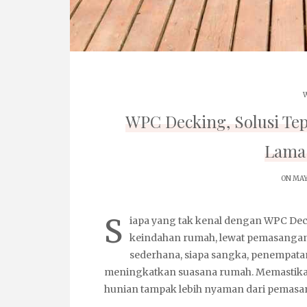
W
WPC Decking, Solusi Te
Lama 
ON MAY
S
iapa yang tak kenal dengan
WPC Dec
keindahan rumah, lewat pemasangann
sederhana, siapa sangka, penempa
meningkatkan suasana rumah. Memastikan 
hunian tampak lebih nyaman dari pemasan