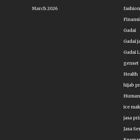
March 2026
fashion
Finansi
Gadai
Gadai 
Gadai 
genset
Health
hijab p
Human 
ice ma
jasa pri
Jasa Se
Keama