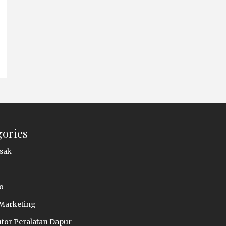
gories
sak
o
 Marketing
utor Peralatan Dapur