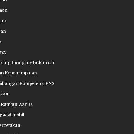
aan
tan
gan
e
ogy
rcing Company Indonesia
han Kepemimpinan
bangan Kompetensi PNS
akan
 Rambut Wanita
gadai mobil
ercetakan