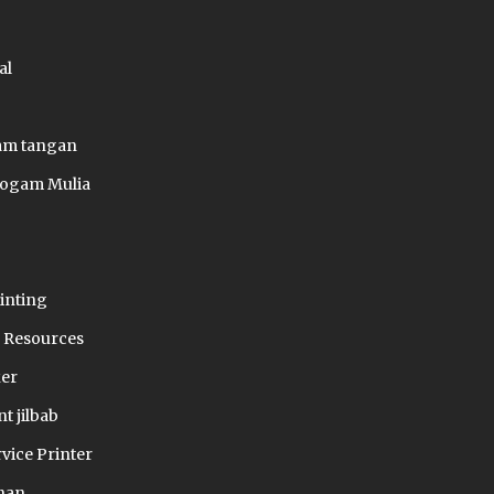
al
jam tangan
Logam Mulia
rinting
Resources
ker
nt jilbab
rvice Printer
nan