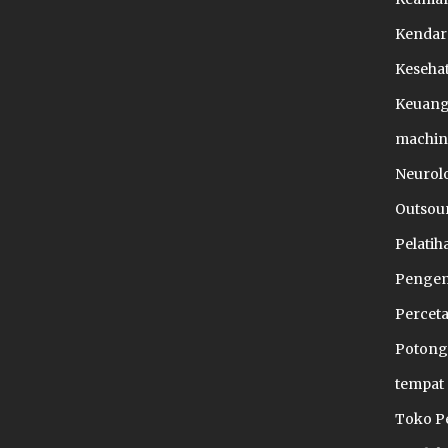
Kendar
Keseha
Keuan
machin
Neurol
Outsou
Pelati
Pengem
Percet
Potong
tempat 
Toko P