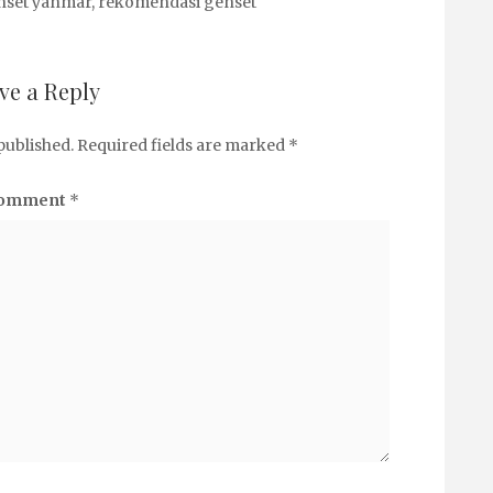
nset yanmar
,
rekomendasi genset
ve a Reply
published.
Required fields are marked
*
omment
*