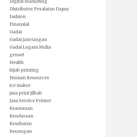
Digital Marketing
Distributor Peralatan Dapur
fashion
Finansial
Gadai
Gadai jam tangan
Gadai Logam Mulia
genset
Health
hijab printing
Human Resources
ice maker
jasa print jilbab
Jasa Service Printer
Keamanan
Kendaraan
Kesehatan
Keuangan