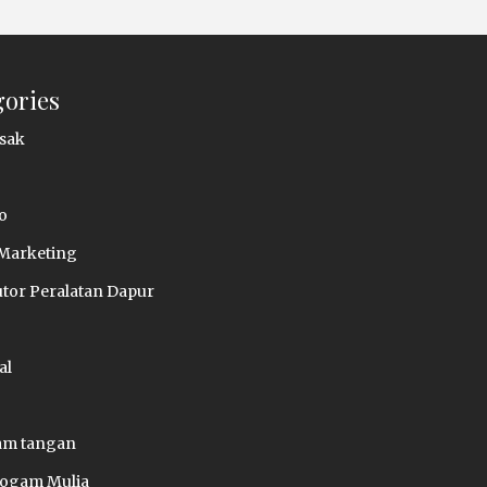
gories
sak
o
 Marketing
utor Peralatan Dapur
al
jam tangan
Logam Mulia